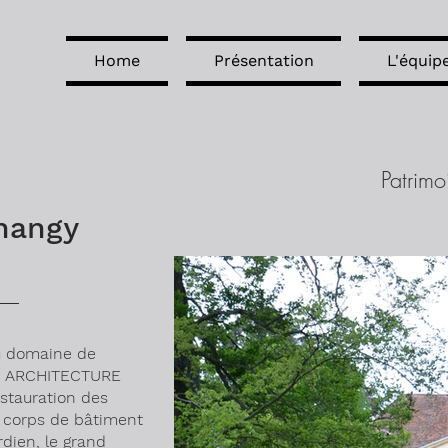
Home
Présentation
L'équip
Patrim
hangy
du domaine de
AH ARCHITECTURE
estauration des
s corps de bâtiment
rdien, le grand