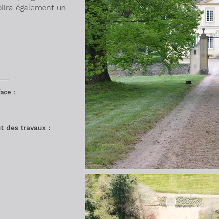
blira également un
ace :
t des travaux :