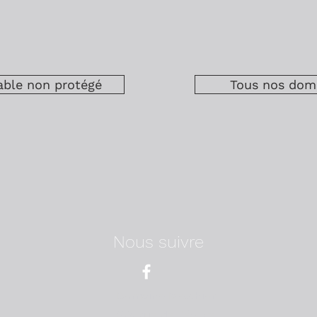
ble non protégé
Tous nos doma
Nous suivre
Domaine Melchior
275 rue de l'église