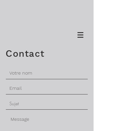
C
ontact