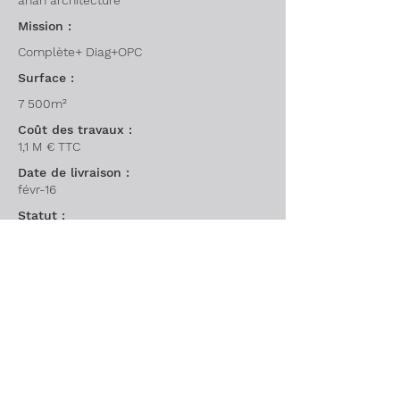
ahah architecture
Mission :
Complète+ Diag+OPC
Surface :
7 500m²
Coût des travaux :
1,1 M € TTC
Date de livraison :
févr-16
Statut :
Livré
Architecture Contemporaine
Tous nos domaines d'intervention