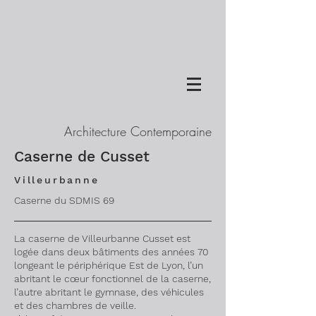
Architecture Contemporaine
Caserne de Cusset
Villeurbanne
Caserne du SDMIS 69
La caserne de Villeurbanne Cusset est
logée dans deux bâtiments des années 70
longeant le périphérique Est de Lyon, l’un
abritant le cœur fonctionnel de la caserne,
l’autre abritant le gymnase, des véhicules
et des chambres de veille.