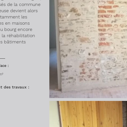
ssés de la commune
euse devient alors
notamment les
ées en maisons
 du bourg encore
 la réhabilitation
es bâtiments
ace :
m²
t des travaux :