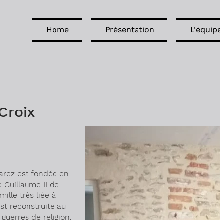
Home
Présentation
L'équip
Croix
arez est fondée en
e Guillaume II de
ille très liée à
est reconstruite au
guerres de religion,