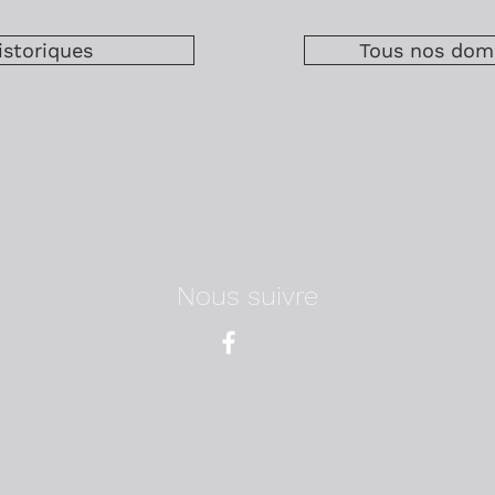
storiques
Tous nos doma
Nous suivre
Domaine Melchior
275 rue de l'église
69390 Charly